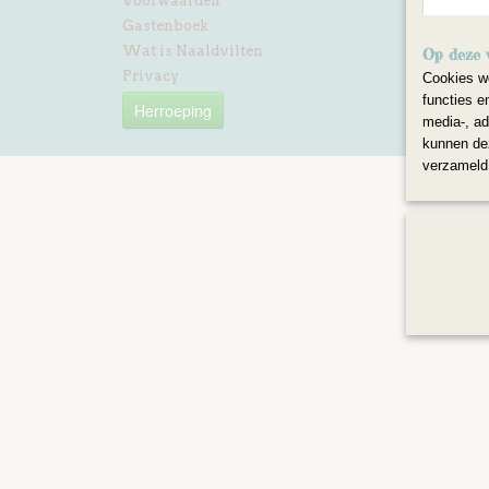
Voorwaarden
Gastenboek
Wat is Naaldvilten
Op deze 
Privacy
Cookies wo
functies e
Herroeping
media-, ad
kunnen dez
verzameld 