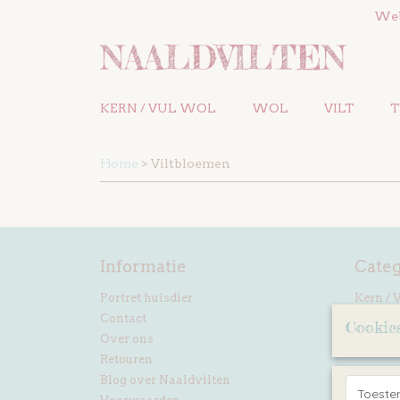
We
KERN / VUL WOL
WOL
VILT
T
Home
> Viltbloemen
Informatie
Cate
Portret huisdier
Kern / 
Contact
Wol
Cookie
Over ons
Vilt
Retouren
Blog over Naaldvilten
Toest