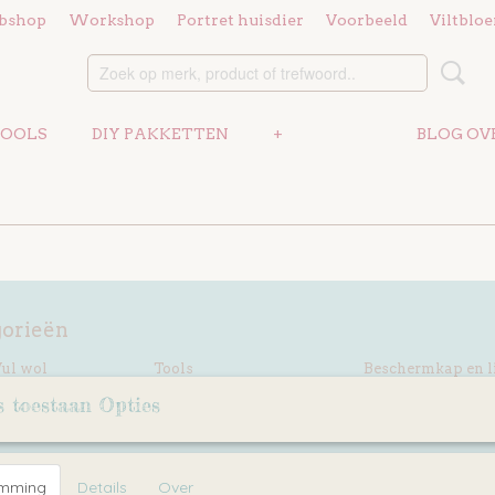
bshop
Workshop
Portret huisdier
Voorbeeld
Viltblo
OOLS
DIY PAKKETTEN
+
BLOG OV
gorieën
Vul wol
Tools
Beschermkap en li
DIY pakketten
s toestaan Opties
Accessoires
emming
Details
Over