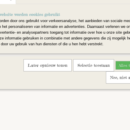
website worden cookies gebruikt
rden door ons gebruikt voor verkeersanalyse, het aanbieden van sociale med
n het personaliseren van informatie en advertenties. Daarnaast verlenen we o
vertentie- en analysepartners toegang tot informatie over hoe u onze site gebru
e informatie gebruiken in combinatie met andere gegevens die zij mogelijk 
door uw gebruik van hun diensten of die u hen hebt verstrekt.
© 2026 www.naaldvilten.nl - Powered by Shoppagina.nl
Later opnieuw tonen
Selectie toestaan
Alles 
Nee, niet 