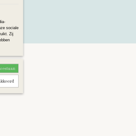
ia-
nze sociale
ikt. Zij
hebben
toestaan
akkoord