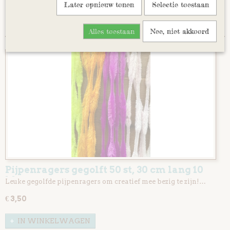
Later opnieuw tonen
Selectie toestaan
Sorteer op:
Alles toestaan
Nee, niet akkoord
Pijpenragers gegolft 50 st, 30 cm lang 10
kleuren
Leuke gegolfde pijpenragers om creatief mee bezig te zijn!…
€ 3,50
IN WINKELWAGEN