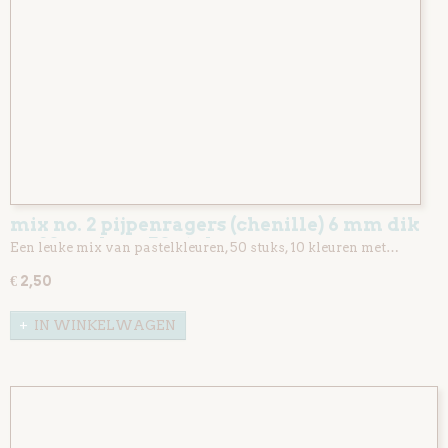
mix no. 2 pijpenragers (chenille) 6 mm dik
en 30 cm lang 50 stuks
Een leuke mix van pastelkleuren, 50 stuks, 10 kleuren met…
€ 2,50
IN WINKELWAGEN