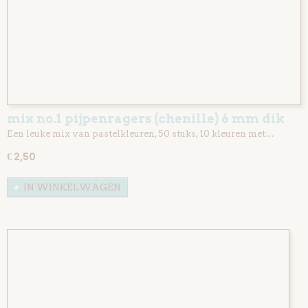
mix no.1 pijpenragers (chenille) 6 mm dik
en 30 cm lang 50 stuks
Een leuke mix van pastelkleuren, 50 stuks, 10 kleuren met…
€ 2,50
IN WINKELWAGEN