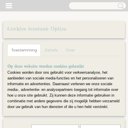
Cookies toestaan Opties
Inloggen
Registreren
UW WINKELWAGEN
Toestemming
Details
Over
Geen producten
(0)
Home
Op deze website worden cookies gebruikt
>
DIY pakketten
>
Pijpenragers DIY
Cookies worden door ons gebruikt voor verkeersanalyse, het
aanbieden van sociale media-functies en het personaliseren van
DIY pakketten
informatie en advertenties. Daarnaast verlenen we onze sociale
media-, advertentie- en analysepartners toegang tot informatie over
hoe u onze site gebruikt. Zij kunnen deze informatie gebruiken in
Pijpenragers DIY
combinatie met andere gegevens die zij mogelijk hebben verzameld
Platvilten DIY pakket (2D)
door uw gebruik van hun diensten of die u hen hebt verstrekt.
3D figuren DIY