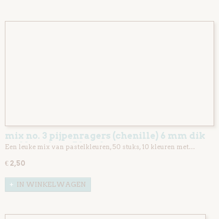
mix no. 3 pijpenragers (chenille) 6 mm dik
en 30 cm lang 50 stuks
Een leuke mix van pastelkleuren, 50 stuks, 10 kleuren met…
€ 2,50
IN WINKELWAGEN