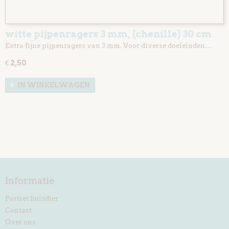
witte pijpenragers 3 mm, (chenille) 30 cm
lang 50 st
Extra fijne pijpenragers van 3 mm. Voor diverse doeleinden…
€ 2,50
IN WINKELWAGEN
Informatie
Portret huisdier
Contact
Over ons