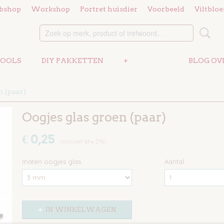
bshop
Workshop
Portret huisdier
Voorbeeld
Viltblo
OOLS
DIY PAKKETTEN
+
BLOG OV
n (paar)
Oogjes glas groen (paar)
€ 0,25
(inclusief btw 21%)
maten oogjes glas
Aantal
IN WINKELWAGEN