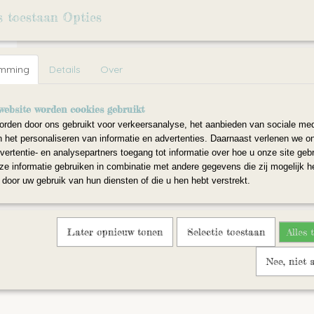
Omschrijving
s toestaan Opties
Met deze glazen oogjes maak je je werkstuk net iets mooier en 
Reacties
emming
Details
Over
website worden cookies gebruikt
rden door ons gebruikt voor verkeersanalyse, het aanbieden van sociale med
n het personaliseren van informatie en advertenties. Daarnaast verlenen we o
vertentie- en analysepartners toegang tot informatie over hoe u onze site gebru
e informatie gebruiken in combinatie met andere gegevens die zij mogelijk 
door uw gebruik van hun diensten of die u hen hebt verstrekt.
Later opnieuw tonen
Selectie toestaan
Alles 
Nee, niet 