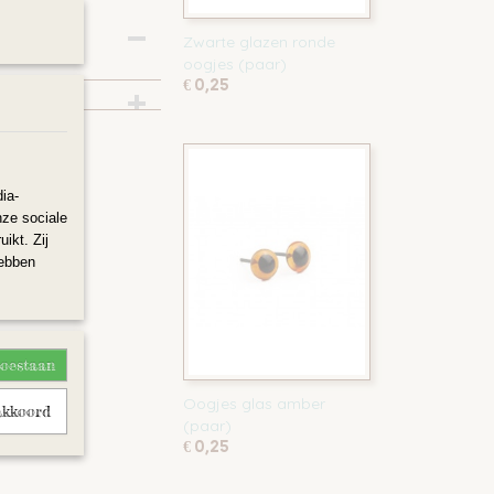
Zwarte glazen ronde
echter!
oogjes (paar)
€ 0,25
ia-
nze sociale
ikt. Zij
hebben
toestaan
Oogjes glas amber
akkoord
(paar)
€ 0,25