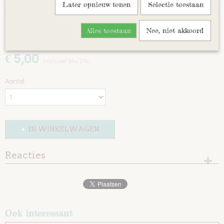
Later opnieuw tonen
Selectie toestaan
Alles toestaan
Nee, niet akkoord
Starters workshop aanbieding
€ 5,00
(inclusief btw 21%)
Aantal
IN WINKELWAGEN
Reacties
Ook interessant