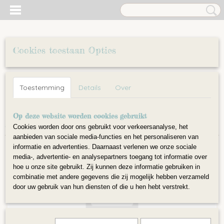
Cookies toestaan Opties
Inloggen
Registreren
UW WINKELWAGEN
Toestemming
Details
Over
Geen producten
(0)
Home
Op deze website worden cookies gebruikt
>
Accessoires
>
Vormpjes
>
Starters workshop
aanbieding
Cookies worden door ons gebruikt voor verkeersanalyse, het
aanbieden van sociale media-functies en het personaliseren van
informatie en advertenties. Daarnaast verlenen we onze sociale
media-, advertentie- en analysepartners toegang tot informatie over
hoe u onze site gebruikt. Zij kunnen deze informatie gebruiken in
combinatie met andere gegevens die zij mogelijk hebben verzameld
door uw gebruik van hun diensten of die u hen hebt verstrekt.