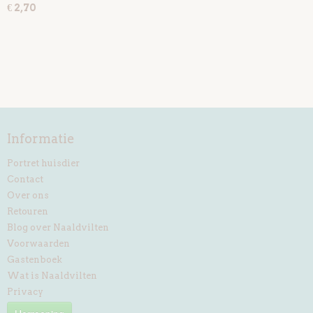
€ 2,70
Informatie
Portret huisdier
Contact
Over ons
Retouren
Blog over Naaldvilten
Voorwaarden
Gastenboek
Wat is Naaldvilten
Privacy