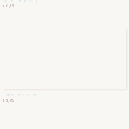
Sleutelhanger ring
€ 0,15
Borduurring 13 cm
€ 3,95