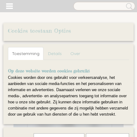
Cookies toestaan Opties
Inloggen
Registreren
UW WINKELWAGEN
Toestemming
Details
Over
Geen producten
(0)
Home
Op deze website worden cookies gebruikt
>
Tools
>
Start pakketten
>
Startpakket lontwol ( á 5
gram per kleur)
Cookies worden door ons gebruikt voor verkeersanalyse, het
aanbieden van sociale media-functies en het personaliseren van
informatie en advertenties. Daarnaast verlenen we onze sociale
media-, advertentie- en analysepartners toegang tot informatie over
hoe u onze site gebruikt. Zij kunnen deze informatie gebruiken in
combinatie met andere gegevens die zij mogelijk hebben verzameld
door uw gebruik van hun diensten of die u hen hebt verstrekt.