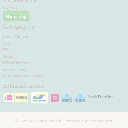
Wat is Naaldvilten
Privacy
Herroeping
Categorieën
Kern / Vul wol
Wol
Vilt
Tools
DIY pakketten
Accessoires
Beschermkap en lijst
Betaalmethodes
© 2026 www.naaldvilten.nl - Powered by Shoppagina.nl