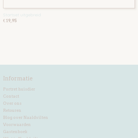
Startset uitgebreid
€ 19,95
Informatie
Portret huisdier
Contact
Over ons
Retouren
Blog over Naaldvilten
Voorwaarden
Gastenboek