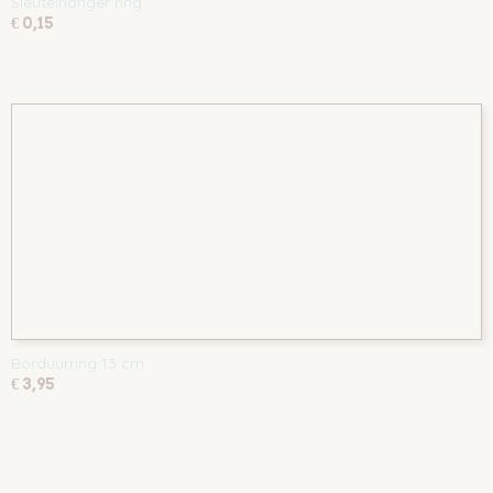
Sleutelhanger ring
€ 0,15
Borduurring 13 cm
€ 3,95