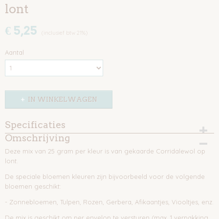
lont
€ 5,25
(inclusief btw 21%)
Aantal
IN WINKELWAGEN
Specificaties
Omschrijving
EAN code
9502956582148
Deze mix van 25 gram per kleur is van gekaarde Corridalewol op
lont.
De speciale bloemen kleuren zijn bijvoorbeeld voor de volgende
bloemen geschikt:
- Zonnebloemen, Tulpen, Rozen, Gerbera, Afikaantjes, Viooltjes, enz.
De mix is geschikt om per envelop te versturen (max. 1 verpakking