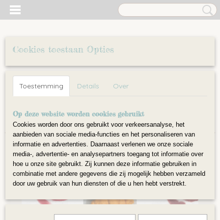
Cookies toestaan Opties
Inloggen
Registreren
UW WINKELWAGEN
Toestemming
Details
Over
Geen producten
(0)
Home
Op deze website worden cookies gebruikt
>
Wol
>
Wol gekaard op lont
>
Mix pakket diverse
kleuren
>
Mix Bloemen no.1 wol gekaard op lont
Cookies worden door ons gebruikt voor verkeersanalyse, het
aanbieden van sociale media-functies en het personaliseren van
informatie en advertenties. Daarnaast verlenen we onze sociale
media-, advertentie- en analysepartners toegang tot informatie over
hoe u onze site gebruikt. Zij kunnen deze informatie gebruiken in
combinatie met andere gegevens die zij mogelijk hebben verzameld
door uw gebruik van hun diensten of die u hen hebt verstrekt.