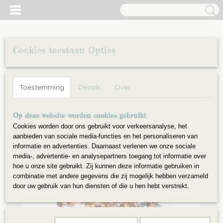
Cookies toestaan Opties
Inloggen
Registreren
UW WINKELWAGEN
Toestemming
Details
Over
Geen producten
(0)
Home
Op deze website worden cookies gebruikt
>
Accessoires
>
Oogjes
>
5 mm (15 paar) Amber glazen
oogjes
Cookies worden door ons gebruikt voor verkeersanalyse, het
aanbieden van sociale media-functies en het personaliseren van
informatie en advertenties. Daarnaast verlenen we onze sociale
media-, advertentie- en analysepartners toegang tot informatie over
hoe u onze site gebruikt. Zij kunnen deze informatie gebruiken in
combinatie met andere gegevens die zij mogelijk hebben verzameld
door uw gebruik van hun diensten of die u hen hebt verstrekt.