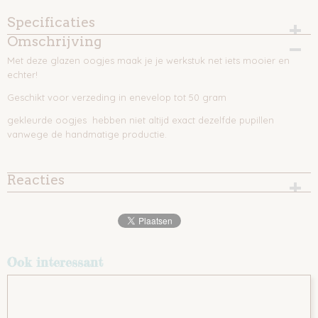
Specificaties
Omschrijving
EAN code
9507525261424
Met deze glazen oogjes maak je je werkstuk net iets mooier en
echter!
Geschikt voor verzeding in enevelop tot 50 gram
gekleurde oogjes hebben niet altijd exact dezelfde pupillen
vanwege de handmatige productie.
Reacties
Ook interessant