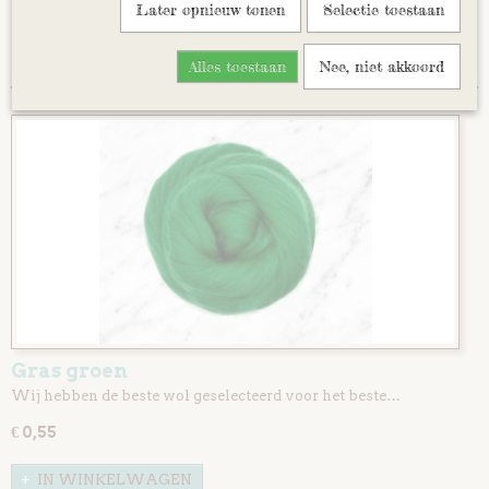
Later opnieuw tonen
Selectie toestaan
Blauwtinten
Sorteer op:
Grijstinten
Alles toestaan
Nee, niet akkoord
Kaardvlies
Kaardvlies extra fijn
startpakket
Wol gekaard op lont
Corriedale dieren
Natuur kleuren
Mix pakket diverse kleuren
Gras groen
Wij hebben de beste wol geselecteerd voor het beste…
€ 0,55
IN WINKELWAGEN