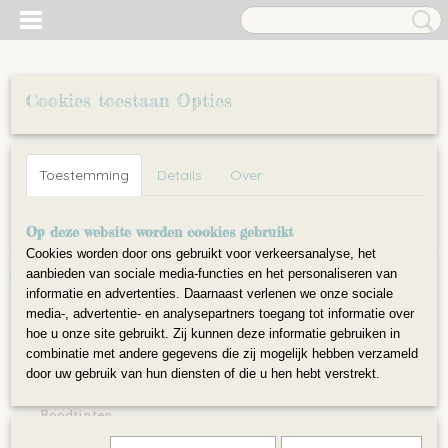
Cookies toestaan Opties
Inloggen
Registreren
UW WINKELWAGEN
Toestemming
Details
Over
Geen producten
(0)
Home
Op deze website worden cookies gebruikt
>
Wol
>
Lontwol
>
Groentinten
Cookies worden door ons gebruikt voor verkeersanalyse, het
aanbieden van sociale media-functies en het personaliseren van
Wol
informatie en advertenties. Daarnaast verlenen we onze sociale
media-, advertentie- en analysepartners toegang tot informatie over
hoe u onze site gebruikt. Zij kunnen deze informatie gebruiken in
Lontwol
combinatie met andere gegevens die zij mogelijk hebben verzameld
Groentinten
door uw gebruik van hun diensten of die u hen hebt verstrekt.
Geeltinten
Roodtinten
Bruintinten