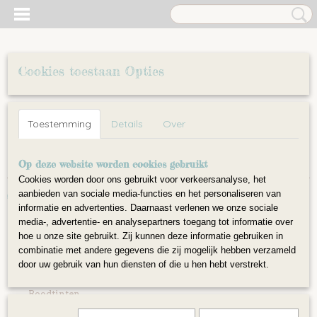
Cookies toestaan Opties
Inloggen
Registreren
UW WINKELWAGEN
Toestemming
Details
Over
Geen producten
(0)
Home
Op deze website worden cookies gebruikt
>
Wol
>
Wol gekaard op lont
>
Natuur kleuren
Cookies worden door ons gebruikt voor verkeersanalyse, het
aanbieden van sociale media-functies en het personaliseren van
Wol
informatie en advertenties. Daarnaast verlenen we onze sociale
media-, advertentie- en analysepartners toegang tot informatie over
hoe u onze site gebruikt. Zij kunnen deze informatie gebruiken in
Lontwol
combinatie met andere gegevens die zij mogelijk hebben verzameld
Groentinten
door uw gebruik van hun diensten of die u hen hebt verstrekt.
Geeltinten
Roodtinten
Bruintinten