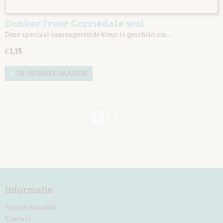
Donker Ivoor Corriedale wol
Deze speciaal samengestelde kleur is geschikt om…
€ 1,15
IN WINKELWAGEN
1
2
»
Informatie
Portret huisdier
Contact