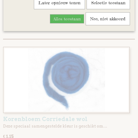
Later opnieuw tonen
Selectie toestaan
Blauwtinten
Sorteer op:
Grijstinten
Alles toestaan
Nee, niet akkoord
1
2
»
Kaardvlies
Kaardvlies extra fijn
startpakket
Wol gekaard op lont
Corriedale dieren
Natuur kleuren
Mix pakket diverse kleuren
Korenbloem Corriedale wol
Deze speciaal samengestelde kleur is geschikt om…
€ 1,15